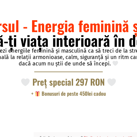
sul -
Energia feminină 
ți viața interioară în d
rezi energiile feminină și masculină ca să treci de la str
lă la relații armonioase, calm, siguranță și un ritm car
dacă acum nu știi de unde să începi.
Preț special 297 RON
+
Bonusuri de peste 450lei cadou