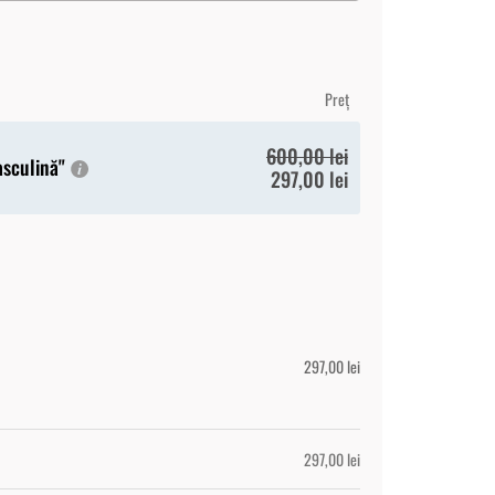
Preț
600,00
lei
asculină"
297,00
lei
297,00
lei
297,00
lei