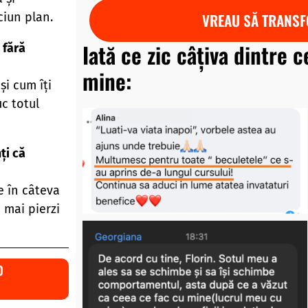
VREAU SĂ TRANSF
ciun plan.
Iată ce zic câțiva dintre c
 fără
mine:
și cum îți
uc totul
ți că
e în câteva
 mai pierzi
0