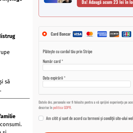
Da! Adaugă acum 23 lei în lo
Card Bancar
istrug
Plătește cu cardul tău prin Stripe
 rupe
Număr card
*
Data expirării
*
și să
.
Datele dvs. personale vor fi folosite pentru a vă sprijini experiența pe ace
descrise în
politica GDPR
.
familie
Am citit și sunt de acord cu
termeni și condiții
site-ului we
 consumi.
 și