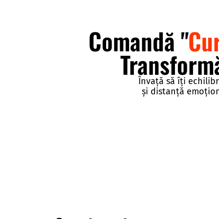
Comandă "
Cur
Transformă-
Învață să îți echilib
și distanță emoționa