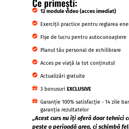
Ce primești:
12 module video (acces imediat)
Exerciții practice pentru reglarea ene
Fișe de lucru pentru autocunoaștere
Planul tău personal de echilibrare
Acces pe viață la tot conținutul
Actualizări gratuite
3 bonusuri
EXCLUSIVE
Garanție 100% satisfacție - 14 zile ban
garanția rezultatelor
„Acest curs nu îți oferă doar tehnici c
peste o perioadă grea, ci schimbă fel