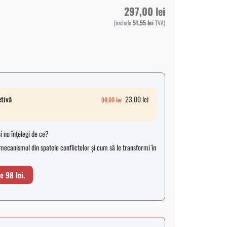
297,00
lei
(include
51,55
lei
TVA)
ctivă
23,00
lei
98,00
lei
i nu înțelegi de ce?
 mecanismul din spatele conflictelor și cum să le transformi în
e 98 lei.