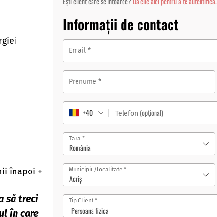
Ești client care se întoarce?
Dă clic aici pentru a te autentifica.
Informații de contact
rgiei
Email
*
Prenume
*
+40
(opțional)
Telefon
*
Țara
România
*
ii înapoi +
Municipiu/localitate
Acriş
a să treci
*
Tip Client
ul în care