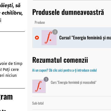
ăiești, să
Produsele dumneavoastră
e echilibru,
i
Produse
1
Cursul "Energia feminină și m
Rezumatul comenzii
voie de timp
! Poți cere
Ai un cupon? Dă clic aici pentru a-ți introduce codul
eri niciun
1
Curs "Energia feminină și masculină"
ogram
Sub-total