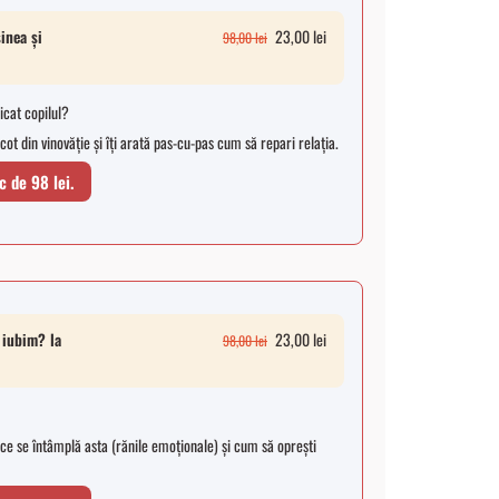
inea și
23,00
lei
98,00
lei
ticat copilul?
cot din vinovăție și îți arată pas-cu-pas cum să repari relația.
c de 98 lei.
 iubim? la
23,00
lei
98,00
lei
e ce se întâmplă asta (rănile emoționale) și cum să oprești