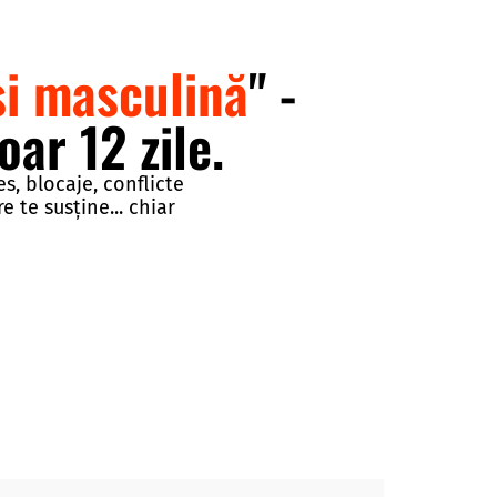
și masculină
" -
oar 12 zile.
es, blocaje, conflicte
e te susține... chiar