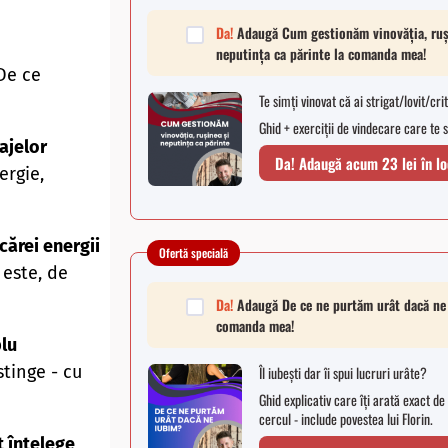
Da!
Adaugă Cum gestionăm vinovăția, ruș
neputința ca părinte la comanda mea!
De ce
Te simți vinovat că ai strigat/lovit/cri
Ghid + exerciții de vindecare care te s
ajelor
Da! Adaugă acum 23 lei în lo
ergie,
cărei energii
Ofertă specială
 este, de
Da!
Adaugă De ce ne purtăm urât dacă ne
comanda mea!
plu
stinge - cu
Îl iubești dar îi spui lucruri urâte?
Ghid explicativ care îți arată exact d
cercul - include povestea lui Florin.
t înțelege