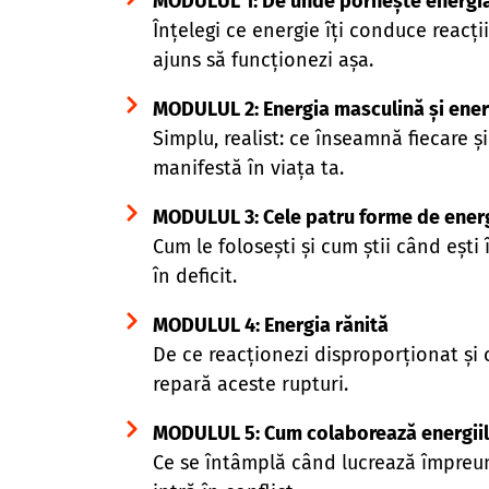
MODULUL 1: De unde pornește energia
Înțelegi ce energie îți conduce reacții
ajuns să funcționezi așa.
MODULUL 2: Energia masculină și ener
Simplu, realist: ce înseamnă fiecare ș
manifestă în viața ta.
MODULUL
3: Cele patru forme de ener
Cum le folosești și cum știi când ești
în deficit.
MODULUL
4: Energia rănită
De ce reacționezi disproporționat și
repară aceste rupturi.
MODULUL
5: Cum colaborează energii
Ce se întâmplă când lucrează împreu