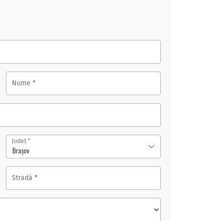
Nume
*
*
Județ
Brașov
Stradă
*