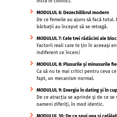
intră în conflict.
MODULUL 6: Dezechilibrul modern
De ce femeile au ajuns să facă totul. 
bărbații au început să se retragă.
MODULUL 7: Cele trei rădăcini ale bloc
Factorii reali care te țin în aceeași en
indiferent ce încerci
MODULUL 8: Plusurile și minusurile fie
Ca să nu te mai critici pentru ceva ce
fapt, un mecanism normal.
MODULUL 9: Energia în dating și în cu
De ce atracția se aprinde și de ce se 
oameni diferiți, în mod identic.
MODULUL 10: De ce spui una și celălal