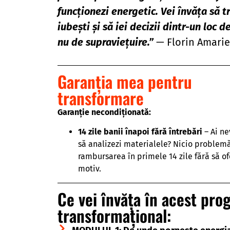
funcționezi energetic. Vei învăța să tr
iubești și să iei decizii dintr-un loc d
nu de supraviețuire.”
— Florin Amarie
Garanția mea pentru
transformare
Garanție necondiționată:
14 zile banii înapoi fără întrebări
– Ai ne
să analizezi materialele? Nicio problemă
rambursarea în primele 14 zile fără să of
motiv.
Ce vei învăța în acest pr
transformațional: