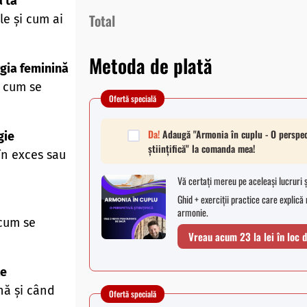
 ta
Total
le și cum ai
Metoda de plată
gia feminină
i cum se
Ofertă specială
Da!
Adaugă
"Armonia în cuplu - O perspe
gie
științifică"
la comanda mea!
 în exces sau
Vă certați mereu pe aceleași lucruri ș
Ghid + exerciții practice care explică
armonie.
 cum se
Vreau acum 23 la lei în loc d
le
nă și când
Ofertă specială