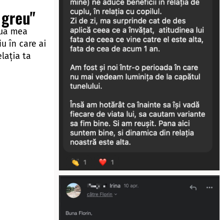
 greu"
oua mea
u în care ai
elația ta