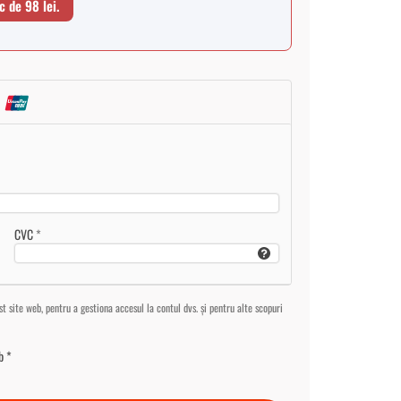
c de 98 lei.
CVC
*
st site web, pentru a gestiona accesul la contul dvs. și pentru alte scopuri
b
*