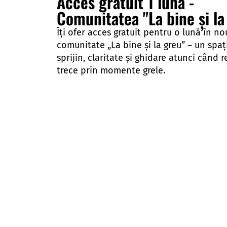
Acces gratuit 1 lună -
Comunitatea "La bine și la
Îți ofer acces gratuit pentru o lună în n
comunitate „La bine și la greu” – un spați
sprijin, claritate și ghidare atunci când r
trece prin momente grele.