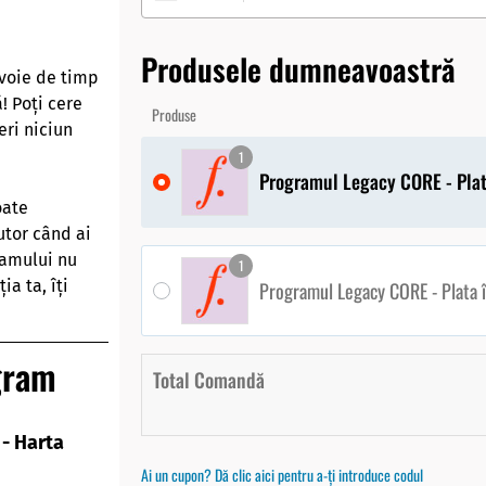
Produsele dumneavoastră
voie de timp
! Poți cere
Produse
eri niciun
1
Programul Legacy CORE - Plata
oate
jutor când ai
gramului nu
1
ia ta, îți
Programul Legacy CORE - Plata î
ogram
Total Comandă
 - Harta
Ai un cupon? Dă clic aici pentru a-ți introduce codul