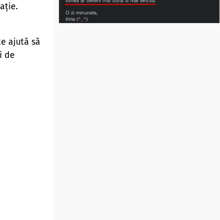
ație.
e ajută să
i de