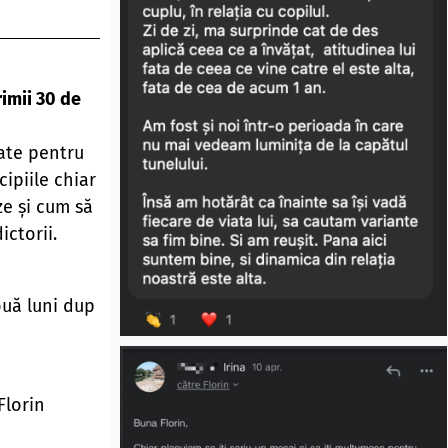
imii 30 de
te pentru
cipiile chiar
ze și cum să
ictorii.
ouă luni dup
Florin