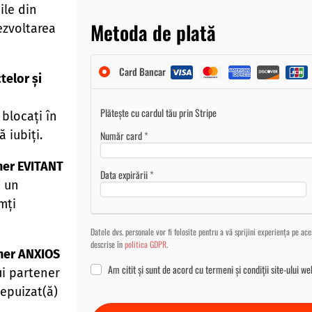
ile din
Metoda de plată
ezvoltarea
Card Bancar
telor și
Plătește cu cardul tău prin Stripe
 blocați în
 iubiți.
Număr card
*
ner EVITANT
Data expirării
*
u un
mți
Datele dvs. personale vor fi folosite pentru a vă sprijini experiența pe ace
descrise în
politica GDPR
.
ner ANXIOS
Am citit și sunt de acord cu
termeni și condiții
site-ului we
i partener
 epuizat(ă)