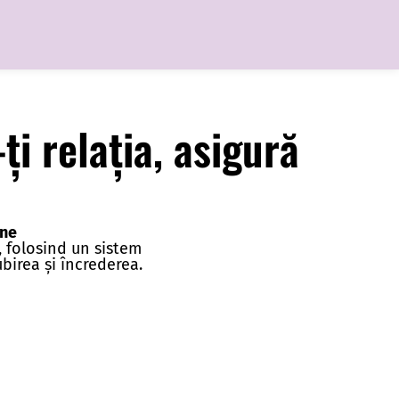
ți relația, asigură
une
, folosind un sistem
ubirea și încrederea.