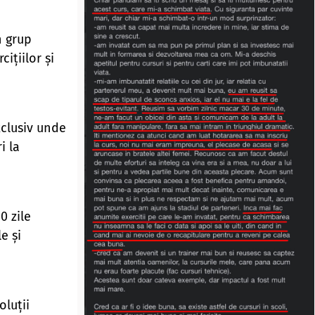
n grup
ițiilor și
clusiv unde
i la
0 zile
e și
oluții