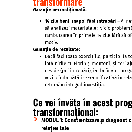
transformare
Garanție necondiționată:
14 zile banii înapoi fără întrebări
– Ai ne
să analizezi materialele? Nicio problemă
rambursarea în primele 14 zile fără să of
motiv.
Garanție de rezultate:
Dacă faci toate exercițiile, participi la t
întâlnirile cu Florin și mentorii, și ceri a
nevoie (pui întrebări), iar la finalul pro
vezi o îmbunătățire semnificativă în relaț
returnăm integral investiția.
Ce vei învăța în acest pr
transformațional:
MODUL 1: Conștientizare și diagnostic
relației tale