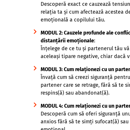
Descoperă exact ce cauzează tensiun
relația ta și cum afectează acestea d
emoțională a copilului tău.
MODUL 2: Cauzele profunde ale conflic
distanțării emoționale
:
Înțelege de ce tu și partenerul tău vă
aceleași tipare negative, chiar dacă vă
MODUL 3: Cum relaționezi cu un parte
Învață cum să creezi siguranță pentr
partener care se retrage, fără să te si
respins(ă) sau abandonat(ă).
MODUL 4: Cum relaționezi cu un parte
Descoperă cum să oferi siguranță unu
anxios fără să te simți sufocat(ă) sau
emoțional.