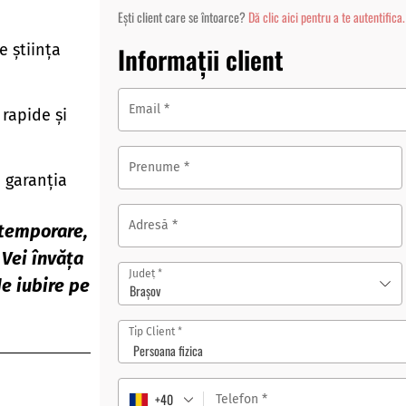
Ești client care se întoarce?
Dă clic aici pentru a te autentifica.
 știința
Informații client
Email
*
 rapide și
Prenume
*
+ garanția
Adresă
*
 temporare,
 Vei învăța
*
Județ
de iubire pe
Brașov
*
Tip Client
+40
Telefon
*