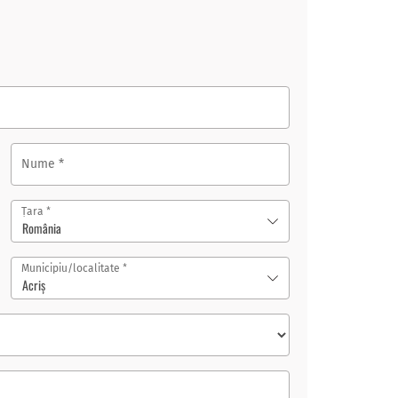
Nume
*
*
Țara
România
*
Municipiu/localitate
Acriş