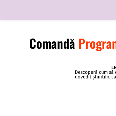
Comandă
Progra
LE
Descoperă cum să de
dovedit științific c