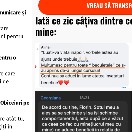
VREAU SĂ TRANSF
municare și
Iată ce zic câțiva dintre c
mine:
care
ini pentru
pentru o
re care
i de
 Obiceiuri pe
e atât tu,
iți în