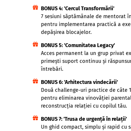
BONUS 4: 'Cercul Transformării'
7 sesiuni săptămânale de mentorat î
pentru implementarea practică a exerc
depășirea blocajelor.
BONUS 5: 'Comunitatea Legacy'
Acces permanent la un grup privat ex
primești suport continuu și răspunsur
întrebări.
BONUS 6: 'Arhitectura vindecării'
Două challenge-uri practice de câte 1
pentru eliminarea vinovăției parental
reconstrucția relației cu copilul tău.
BONUS 7: 'Trusa de urgență în relații'
Un ghid compact, simplu și rapid cu s