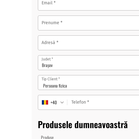
Email
*
Prenume
*
Adresă
*
*
Județ
Brașov
*
Tip Client
+40
Telefon
*
Produsele dumneavoastră
Produse