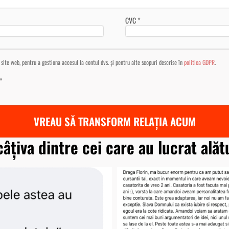
CVC
*
t site web, pentru a gestiona accesul la contul dvs. și pentru alte scopuri descrise în
politica GDPR
.
*
VREAU SĂ TRANSFORM RELAȚIA ACUM
câțiva dintre cei care au lucrat ală