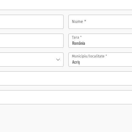
Nume
*
*
Țara
România
*
Municipiu/localitate
Acriş