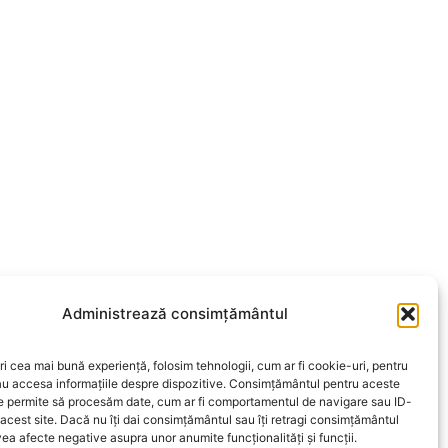
Administrează consimțământul
ri cea mai bună experiență, folosim tehnologii, cum ar fi cookie-uri, pentru
au accesa informațiile despre dispozitive. Consimțământul pentru aceste
ne permite să procesăm date, cum ar fi comportamentul de navigare sau ID-
 acest site. Dacă nu îți dai consimțământul sau îți retragi consimțământul
ea afecte negative asupra unor anumite funcționalități și funcții.