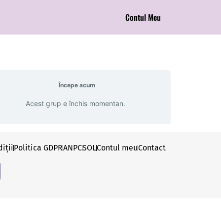
Contul Meu
Începe acum
Acest grup e închis momentan.
iții
Politica GDPR
ANPC
SOL
Contul meu
Contact