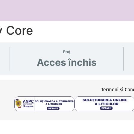
v Core
Preț
Acces închis
Termeni și Cond