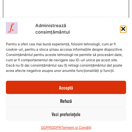
Administrează
consimțământul
Pentru a oferi cea mai bună experiență, folosim tehnologii, cum ar fi
cookie-uri, pentru a stoca și/sau accesa informațiile despre dispozitive.
Consimțământul pentru aceste tehnologii ne permite să procesăm date,
cum ar fi comportamentul de navigare sau ID-uri unice pe acest site.
Dacă nu îți dai consimțământul sau îți retragi consimțământul dat poate
avea afecte negative asupra unor anumite funcționalități și funcții.
Florin Amariei
S.C. DAMINOF LOH S.R.L.
Nr. Reg: J08/1340/2015 | CUI: 34880899
Acceptă
Str. Egretei Nr. 12, Brașov
Refuză
Termeni și Condiții
Politica GDPR
ANPC
SOL
Contul meu
Contact
Vezi preferințele
GDPR
GDPR
Termeni si Conditii