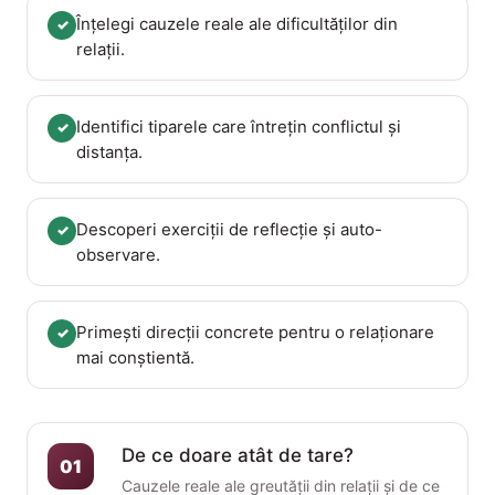
Înțelegi cauzele reale ale dificultăților din
✓
relații.
Identifici tiparele care întrețin conflictul și
✓
distanța.
Descoperi exerciții de reflecție și auto-
✓
observare.
Primești direcții concrete pentru o relaționare
✓
mai conștientă.
De ce doare atât de tare?
01
Cauzele reale ale greutății din relații și de ce