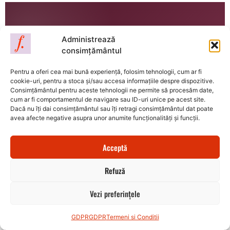
Administrează
Poate nu poți schimba
consimțământul
totul astăzi.
Pentru a oferi cea mai bună experiență, folosim tehnologii, cum ar fi
cookie-uri, pentru a stoca și/sau accesa informațiile despre dispozitive.
Dar poți face primul
Consimțământul pentru aceste tehnologii ne permite să procesăm date,
cum ar fi comportamentul de navigare sau ID-uri unice pe acest site.
Dacă nu îți dai consimțământul sau îți retragi consimțământul dat poate
pas.
avea afecte negative asupra unor anumite funcționalități și funcții.
Acceptă
Rezervă-ți locul, urmărește înregistrarea
webinarului și începe cu GHID PDF-ul „Te
Refuză
iubesc, dar mi-e greu”.
Vezi preferințele
Îmi rezerv locul cu 49 lei →
GDPR
GDPR
Termeni si Conditii