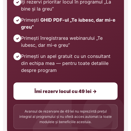
Îți rezervi prioritar locul în programul „La
✓
bine și la greu”
Primești
GHID PDF-ul „Te iubesc, dar mi-e
✓
greu”
Primești înregistrarea webinarului „Te
✓
iubesc, dar mi-e greu”
Primești un apel gratuit cu un consultant
✓
din echipa mea — pentru toate detaliile
despre program
Îmi rezerv locul cu 49 lei →
Avansul de rezervare de 49 lei nu reprezintă prețul
integral al programului și nu oferă acces automat la toate
modulele și beneficiile acestuia.