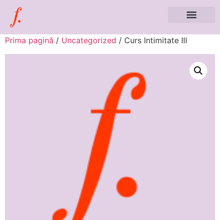
Prima pagină
/
Uncategorized
/ Curs Intimitate III