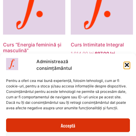
Curs “Energia feminină și
Curs Intimitate Integral
masculină”
1.014,00
lei
697,00
lei
600,00
lei
297,00
lei
Administrează
Adaugă în coș
consimțământul
Adaugă în coș
Pentru a oferi cea mai bună experiență, folosim tehnologii, cum ar fi
cookie-uri, pentru a stoca și/sau accesa informațiile despre dispozitive.
Consimțământul pentru aceste tehnologii ne permite să procesăm date,
cum ar fi comportamentul de navigare sau ID-uri unice pe acest site.
Dacă nu îți dai consimțământul sau îți retragi consimțământul dat poate
avea afecte negative asupra unor anumite funcționalități și funcții.
Florin Amariei
S.C. DAMINOF LOH S.R.L.
Nr. Reg: J08/1340/2015 | CUI: 34880899
Acceptă
Str. Egretei Nr. 12, Brașov